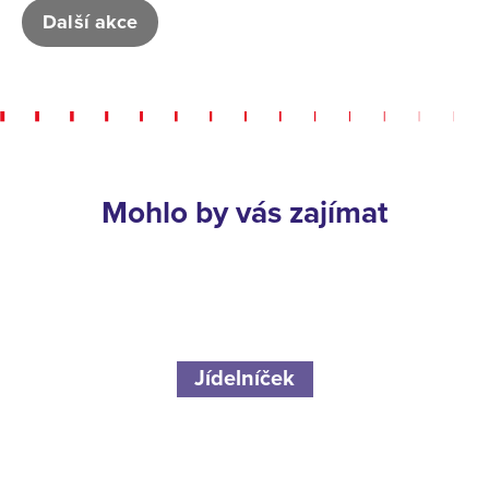
Další akce
Mohlo by vás zajímat
Jídelníček