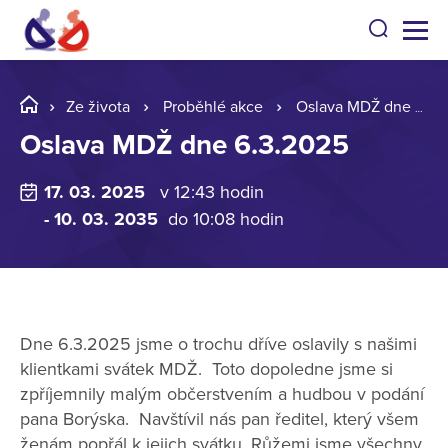
Ze života
Proběhlé akce
Oslava MDŽ dne 6.3.2025
Oslava MDŽ dne 6.3.2025
17. 03. 2025
v 12:43 hodin
- 10. 03. 2035
do 10:08 hodin
Dne 6.3.2025 jsme o trochu dříve oslavily s našimi
klientkami svátek MDŽ. Toto dopoledne jsme si
zpříjemnily malým občerstvením a hudbou v podání
pana Borýska. Navštívil nás pan ředitel, který všem
ženám popřál k jejich svátku. Růžemi jsme všechny